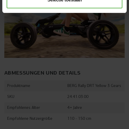
ABMESSUNGEN UND DETAILS
Produktname
BERG Rally DRT Yellow 3 Gears
SKU
24.41.03.00
Empfohlenes Alter
4+ Jahre
Empfohlene Nutzergröße
110 - 150 cm