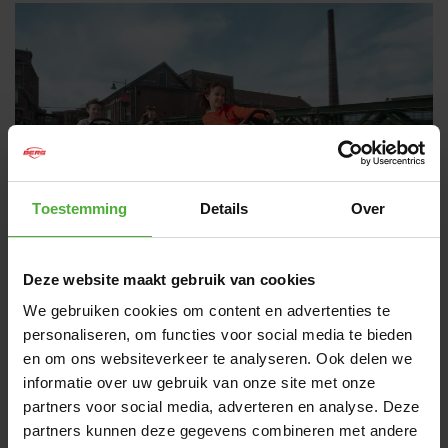
Toestemming
Details
Over
Deze website maakt gebruik van cookies
BERG RALLY
We gebruiken cookies om content en advertenties te
MADE FOR REAL RACERS
personaliseren, om functies voor social media te bieden
en om ons websiteverkeer te analyseren. Ook delen we
Schon als Kind sitzt man gerne hinterm Steuer, und Kinder
informatie over uw gebruik van onze site met onze
wissen genau, was ihnen gefällt. Beim Rally kannst du
partners voor social media, adverteren en analyse. Deze
verschiedene Optionen wählen: robust oder schnell, und es
partners kunnen deze gegevens combineren met andere
gibt viele Farben. Egal, welches Rally Gokart du auswählst,