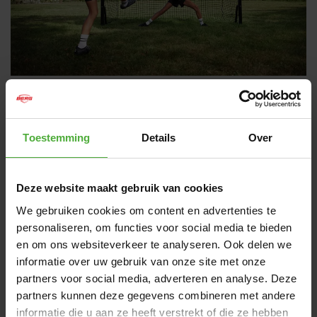
BERG SPORTSGOAL
Zu Hause im eigenen Garten spielen oder trainieren. Für
Toestemming
Details
Over
welche Option du dich auch entscheidest, ein stabiles Ziel
ist unverzichtbar. Zu diesem Zweck haben wir das BERG
SportsGoal entwickelt. Egal, ob du Fußball, Handball oder
Deze website maakt gebruik van cookies
Hockey spielen willst, die vier verschiedenen Größen
machen es möglich! Das SportsGoal von BERG wird mit
We gebruiken cookies om content en advertenties te
vier kostenlosen Pylonen geliefert. Darüber hinaus sind ein
personaliseren, om functies voor social media te bieden
Zielnetz und ein Fußball erhältlich. So kannst du zu Hause
en om ons websiteverkeer te analyseren. Ook delen we
ein Match mit der besten Ausrüstung spielen!
informatie over uw gebruik van onze site met onze
partners voor social media, adverteren en analyse. Deze
ABMESSUNGEN UND DETAILS
partners kunnen deze gegevens combineren met andere
informatie die u aan ze heeft verstrekt of die ze hebben