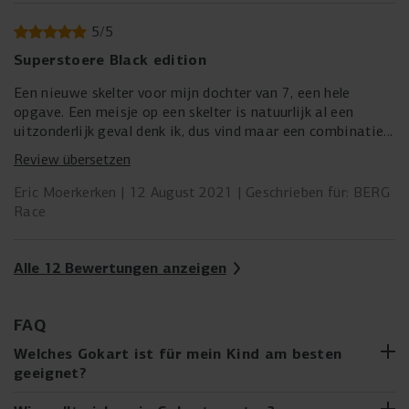
perfect bij en is best wel fijn.
5
/
5
Superstoere Black edition
Een nieuwe skelter voor mijn dochter van 7, een hele
opgave. Een meisje op een skelter is natuurlijk al een
uitzonderlijk geval denk ik, dus vind maar een combinatie
die bij haar past. Ze is al vrij lang voor haar leeftijd dus
Review übersetzen
moet het sowieso een xl-frame worden. Vond ze de skelter
met groen en blauw gaaf, deze Black edition was toch
Eric Moerkerken
12 August 2021
Geschrieben für: BERG
even de overtreffende trap. Wat een stoer ding zo in mat
Race
zwart met de oranje accenten. Ze is er vreselijk trots op.
En wij zijn erg blij met de leverancier, in principe komt de
skelter als bouwpakket binnen, maar wij kregen hem
Alle 12 Bewertungen anzeigen
helemaal afgemonteerd thuis bezorgd. Chapeau.
FAQ
Welches Gokart ist für mein Kind am besten
geeignet?
Von den ersten Fahrten auf dem BERG Buzzy bis hin zu