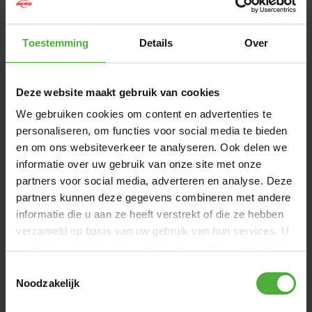
Geschwindigkeiten garantiert. Du kannst zwischen den
folgenden Versionen wählen: BERG Black Edition, BERG
Hybrid, BERG Race GTS, BERG GTS Full Specs.
Toestemming
Details
Over
ABMESSUNGEN UND DETAILS
Deze website maakt gebruik van cookies
Produktname
BERG XL Black Edition BFR
We gebruiken cookies om content en advertenties te
personaliseren, om functies voor social media te bieden
SKU
07.10.05.00
en om ons websiteverkeer te analyseren. Ook delen we
informatie over uw gebruik van onze site met onze
Empfohlenes Alter
5+ Jahre
partners voor social media, adverteren en analyse. Deze
Empfohlene Nutzergröße
125 - 190 cm
partners kunnen deze gegevens combineren met andere
informatie die u aan ze heeft verstrekt of die ze hebben
Alle Abmessungen und Details anzeigen
verzameld op basis van uw gebruik van hun services. U
gaat akkoord met onze cookies als u onze website blijft
gebruiken.
WIRD OFT ZUSAMMEN GEKAUFT MIT
Toestemmingsselectie
Noodzakelijk