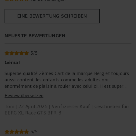
EINE BEWERTUNG SCHREIBEN
NEUESTE BEWERTUNGEN
5
/
5
Génial
Superbe qualité 2èmes Cart de la marque Berg et toujours
aussi content, les enfants comme les adultes ont
énormément de plaisir à rouler avec celui ci, il est super
solide. Prévoir 2 heures pour le montage par un enfant de
Review übersetzen
15 ans. les instructions sont claires.
En 1 week end déjà 7h30 de conduite :-)
Tom
22 April 2025
Verifizierter Kauf
Geschrieben für:
BERG XL Race GTS BFR-3
5
/
5