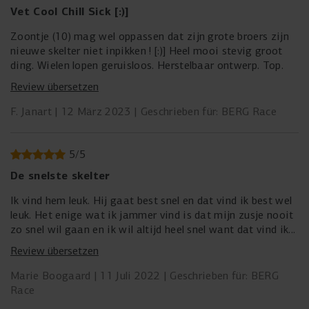
Vet Cool Chill Sick [:)]
Zoontje (10) mag wel oppassen dat zijn grote broers zijn
nieuwe skelter niet inpikken ! [:)] Heel mooi stevig groot
ding. Wielen lopen geruisloos. Herstelbaar ontwerp. Top.
Review übersetzen
F. Janart
12 März 2023
Geschrieben für: BERG Race
5
/
5
De snelste skelter
Ik vind hem leuk. Hij gaat best snel en dat vind ik best wel
leuk. Het enige wat ik jammer vind is dat mijn zusje nooit
zo snel wil gaan en ik wil altijd heel snel want dat vind ik
heel leuk, maar zij gaat dan altijd de rem indrukken als ze
Review übersetzen
achterop zit.
Hij ziet er mooi uit en is echt groot. De parkeerrem is heel
Marie Boogaard
11 Juli 2022
Geschrieben für: BERG
fijn. Het is veel leuker dan lopen!
Race
We hebben ook een tweede stoel erop en die past er