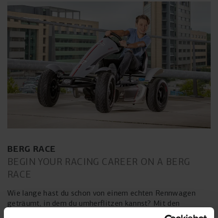
BERG RACE
BEGIN YOUR RACING CAREER ON A BERG
RACE
Wie lange hast du schon von einem echten Rennwagen
geträumt, in dem du umherflitzen kannst? Mit den
Luftreifen und dem aerodynamischen Spoiler sind hohe