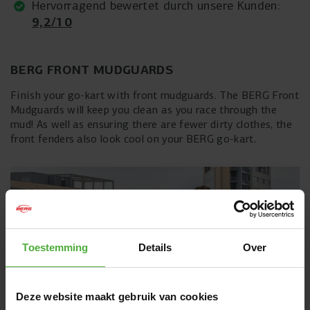
Hervorragend bewertet durch unsere Kunden:
9,2/10
BERG FRONT MUDGUARDS
Finish your go-kart with front mudguards. The BERG Front
Mudguards will keep you clean as you race through the
mud! As well as ensuring there are fewer dirty clothes, the
front fenders also look cool on your BERG go-kart.
Toestemming
Details
Over
Deze website maakt gebruik van cookies