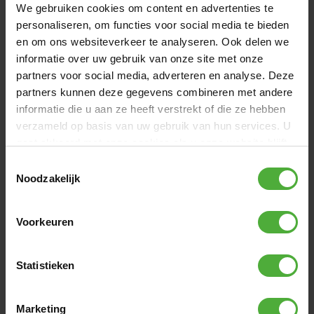
We gebruiken cookies om content en advertenties te
personaliseren, om functies voor social media te bieden
en om ons websiteverkeer te analyseren. Ook delen we
informatie over uw gebruik van onze site met onze
ABMESSUNGEN UND DETAILS
partners voor social media, adverteren en analyse. Deze
partners kunnen deze gegevens combineren met andere
Produktname
BERG Kotflügel-Set vorne
informatie die u aan ze heeft verstrekt of die ze hebben
Schwarz XL
verzameld op basis van uw gebruik van hun services. U
gaat akkoord met onze cookies als u onze website blijft
SKU
15.03.32.00
gebruiken.
Toestemmingsselectie
Noodzakelijk
Alle Abmessungen und Details anzeigen
WIRD OFT ZUSAMMEN GEKAUFT MIT
Voorkeuren
Statistieken
Marketing