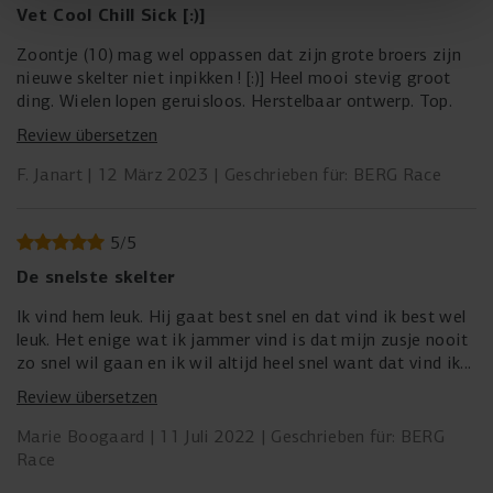
Vet Cool Chill Sick [:)]
Zoontje (10) mag wel oppassen dat zijn grote broers zijn
nieuwe skelter niet inpikken ! [:)] Heel mooi stevig groot
ding. Wielen lopen geruisloos. Herstelbaar ontwerp. Top.
Review übersetzen
F. Janart
12 März 2023
Geschrieben für: BERG Race
5
/
5
De snelste skelter
Ik vind hem leuk. Hij gaat best snel en dat vind ik best wel
leuk. Het enige wat ik jammer vind is dat mijn zusje nooit
zo snel wil gaan en ik wil altijd heel snel want dat vind ik
heel leuk, maar zij gaat dan altijd de rem indrukken als ze
Review übersetzen
achterop zit.
Hij ziet er mooi uit en is echt groot. De parkeerrem is heel
Marie Boogaard
11 Juli 2022
Geschrieben für: BERG
fijn. Het is veel leuker dan lopen!
Race
We hebben ook een tweede stoel erop en die past er