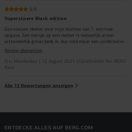
perfect bij en is best wel fijn.
5
/
5
Superstoere Black edition
Een nieuwe skelter voor mijn dochter van 7, een hele
opgave. Een meisje op een skelter is natuurlijk al een
uitzonderlijk geval denk ik, dus vind maar een combinatie
die bij haar past. Ze is al vrij lang voor haar leeftijd dus
Review übersetzen
moet het sowieso een xl-frame worden. Vond ze de skelter
met groen en blauw gaaf, deze Black edition was toch
Eric Moerkerken
12 August 2021
Geschrieben für: BERG
even de overtreffende trap. Wat een stoer ding zo in mat
Race
zwart met de oranje accenten. Ze is er vreselijk trots op.
En wij zijn erg blij met de leverancier, in principe komt de
skelter als bouwpakket binnen, maar wij kregen hem
Alle 12 Bewertungen anzeigen
helemaal afgemonteerd thuis bezorgd. Chapeau.
ENTDECKE ALLES AUF BERG.COM