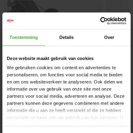
Toestemming
Details
Over
Deze website maakt gebruik van cookies
We gebruiken cookies om content en advertenties te
BERG SCHIEBER XL
BERG SI
personaliseren, om functies voor social media te bieden
HALTER
en om ons websiteverkeer te analyseren. Ook delen we
informatie over uw gebruik van onze site met onze
(
2
)
partners voor social media, adverteren en analyse. Deze
119
,
-
19
,
-
partners kunnen deze gegevens combineren met andere
informatie die u aan ze heeft verstrekt of die ze hebben
verzameld op basis van uw gebruik van hun services. U
BEWERTUNGEN BERG XXL RACE GTS E-BFR-3
gaat akkoord met onze cookies als u onze website blijft
12 Bewertungen
gebruiken.