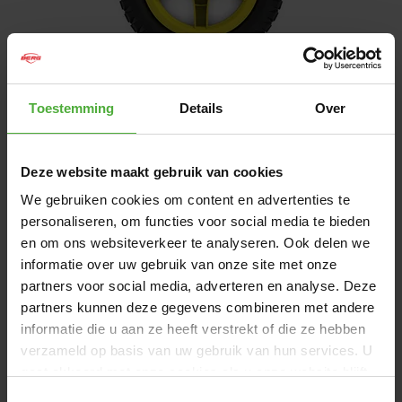
Toestemming
Details
Over
1
/
1
56
,
99
Deze website maakt gebruik van cookies
Binnen 1-2 werkdagen bezorgd
We gebruiken cookies om content en advertenties te
personaliseren, om functies voor social media te bieden
IN DE WINKELWAGEN
en om ons websiteverkeer te analyseren. Ook delen we
informatie over uw gebruik van onze site met onze
partners voor social media, adverteren en analyse. Deze
Gratis
bezorging vanaf 50,-
partners kunnen deze gegevens combineren met andere
9,2/10
Klanten beoordelen ons met een
informatie die u aan ze heeft verstrekt of die ze hebben
verzameld op basis van uw gebruik van hun services. U
gaat akkoord met onze cookies als u onze website blijft
AFMETINGEN EN DETAILS
gebruiken.
Toestemmingsselectie