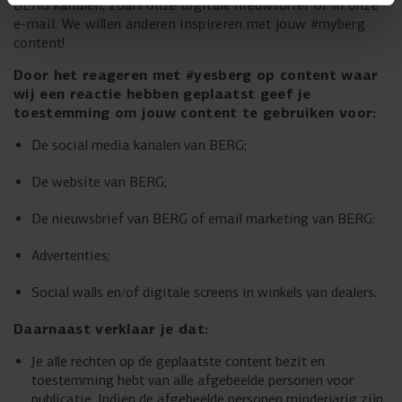
BERG kanalen, zoals onze digitale nieuwsbrief of in onze
e-mail. We willen anderen inspireren met jouw #myberg
content!
Door het reageren met #yesberg op content waar
wij een reactie hebben geplaatst geef je
toestemming om jouw content te gebruiken voor:
De social media kanalen van BERG;
De website van BERG;
De nieuwsbrief van BERG of email marketing van BERG;
Advertenties;
Social walls en/of digitale screens in winkels van dealers.
Daarnaast verklaar je dat:
Je alle rechten op de geplaatste content bezit en
toestemming hebt van alle afgebeelde personen voor
publicatie. Indien de afgebeelde personen minderjarig zijn,