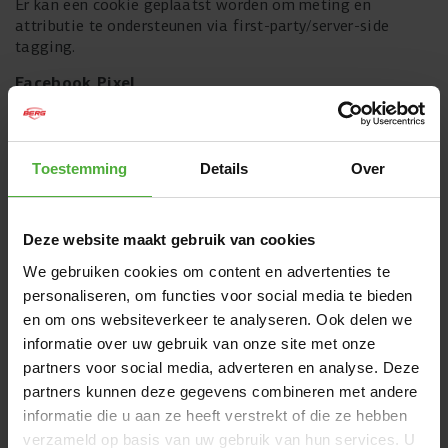
Er kan een cookie geplaatst worden om meting en
attributie te ondersteunen via first-party/server-side
tagging.
Facebook Pixel
De Facebook Pixel cookie houdt bij welke pagina’s je
bekijkt. Deze gegevens worden gebruikt om op een
effectievere manier te adverteren.
Toestemming
Details
Over
Microsoft Advertising (Bing UET)
Er worden cookies geplaatst om campagnes te meten en
remarketing mogelijk te maken, zodat je relevantere
Deze website maakt gebruik van cookies
advertenties kunt zien.
We gebruiken cookies om content en advertenties te
Pinterest
personaliseren, om functies voor social media te bieden
Pinterest plaatst cookies om jouw bezoek te koppelen aan
en om ons websiteverkeer te analyseren. Ook delen we
advertentiemeting en om advertenties relevanter te
maken.
informatie over uw gebruik van onze site met onze
partners voor social media, adverteren en analyse. Deze
The Trade Desk
partners kunnen deze gegevens combineren met andere
Deze cookies worden gebruikt om doelgroepen op te
informatie die u aan ze heeft verstrekt of die ze hebben
bouwen en advertenties te meten en te optimaliseren.
verzameld op basis van uw gebruik van hun services. U