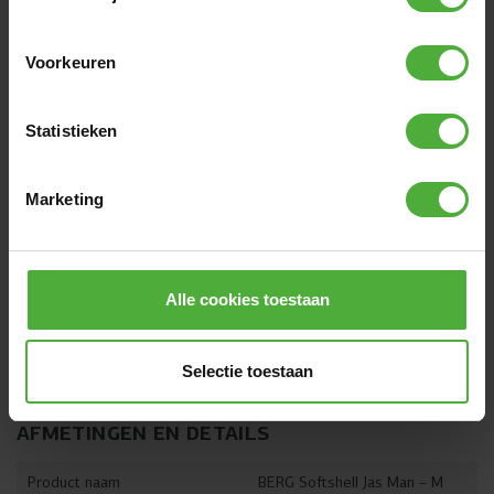
4% uit elasthaan. Het model op de foto is 1,80 m en
draagt maat M.
Voorkeuren
Statistieken
Marketing
Alle cookies toestaan
Selectie toestaan
AFMETINGEN EN DETAILS
Product naam
BERG Softshell Jas Man – M