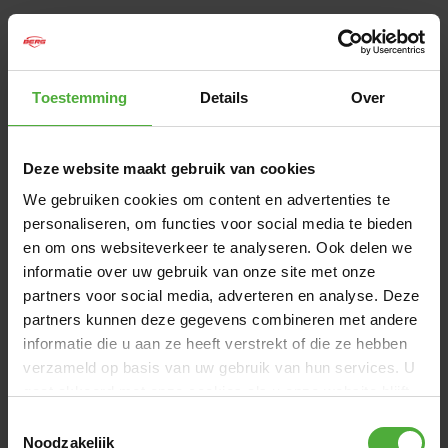
89
,
-
Binnen 1-2 werkdagen bezorgd
Toestemming
Details
Over
IN DE WINKELWAGEN
Deze website maakt gebruik van cookies
Gratis
bezorging vanaf 50,-
We gebruiken cookies om content en advertenties te
9,2/10
Klanten beoordelen ons met een
personaliseren, om functies voor social media te bieden
en om ons websiteverkeer te analyseren. Ook delen we
informatie over uw gebruik van onze site met onze
BERG SOFTSHELL JAS
partners voor social media, adverteren en analyse. Deze
Deze jas is voorzien van een fleece voering en een
partners kunnen deze gegevens combineren met andere
opstaande kraag met de optie om de capuchon eraf te
informatie die u aan ze heeft verstrekt of die ze hebben
halen. De jas is winddicht en heeft een waterafstotende
verzameld op basis van uw gebruik van hun services. U
finish. De jas heeft twee zakken met ritssluiting. De
gaat akkoord met onze cookies als u onze website blijft
pasvorm is perfect, waardoor je nog fijn kunt bewegen.
gebruiken.
Toestemmingsselectie
Door het materiaal kan je deze jas het gehele jaar door
Noodzakelijk
dragen. De softshell jas bestaat voor 96% uit polyester en