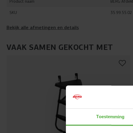
Product naam
BERG Afdekh
SKU
35.99.55.02
Bekijk alle afmetingen en details
VAAK SAMEN GEKOCHT MET
Toestemming