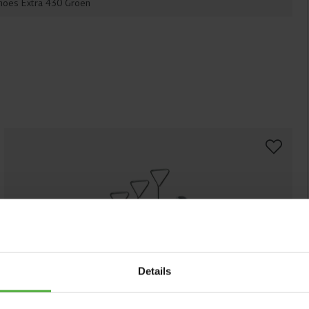
oes Extra 430 Groen
Details