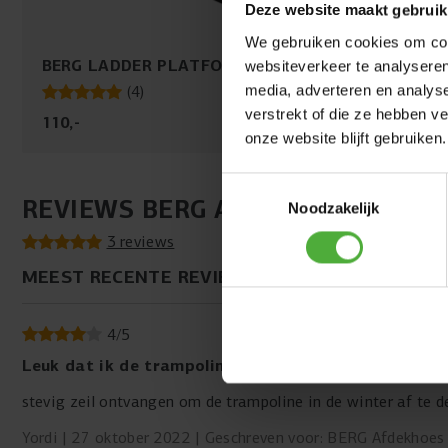
Deze website maakt gebruik
We gebruiken cookies om cont
BERG LADDER PLATFORM + LADDER L
websiteverkeer te analyseren
media, adverteren en analys
(
4
)
verstrekt of die ze hebben v
110
,
-
onze website blijft gebruiken.
Toestemmingsselectie
REVIEWS BERG AFDEKHOES EXTR
Noodzakelijk
3 reviews
MEEST RECENTE REVIEWS
4
/
5
Leuk dat ik de trampoline nu ook kan afdekken,
stevig zeil ontvangen om de trampoline in de winter af te d
Yordi
27 oktober 2022
Geschreven voor: BERG Afdekhoes