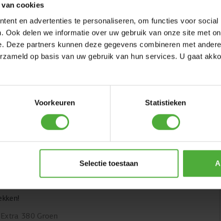
 van cookies
ent en advertenties te personaliseren, om functies voor social
BERG ANKERSET
. Ook delen we informatie over uw gebruik van onze site met on
e. Deze partners kunnen deze gegevens combineren met andere i
(
5
)
erzameld op basis van uw gebruik van hun services. U gaat akk
55
,
-
A 430 GROEN
Voorkeuren
Statistieken
SCHRIJF EEN REVIEW
Selectie toestaan
A
ekken!
 Extra 380 Groen