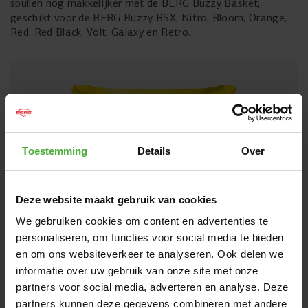
spullen nog makkelijker met de BERG Buzzy Basket;
geschikt voor de BERG Buzzy BSX, Nitro, Bloom, Orange,
Red, Red Black, Volt, Galaxy en Retro.
Toestemming
Details
Over
Deze website maakt gebruik van cookies
We gebruiken cookies om content en advertenties te
personaliseren, om functies voor social media te bieden
en om ons websiteverkeer te analyseren. Ook delen we
informatie over uw gebruik van onze site met onze
AFMETINGEN EN DETAILS
partners voor social media, adverteren en analyse. Deze
partners kunnen deze gegevens combineren met andere
Product naam
BERG Buzzy Basket geel