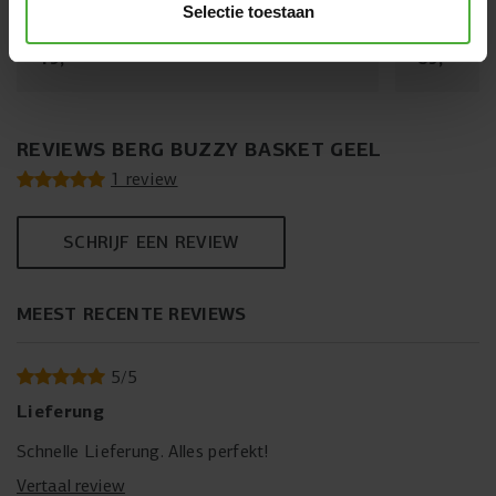
Selectie toestaan
(
17
)
19
,
-
89
,
-
REVIEWS BERG BUZZY BASKET GEEL
1 review
SCHRIJF EEN REVIEW
MEEST RECENTE REVIEWS
5
/
5
Lieferung
Schnelle Lieferung. Alles perfekt!
Vertaal review