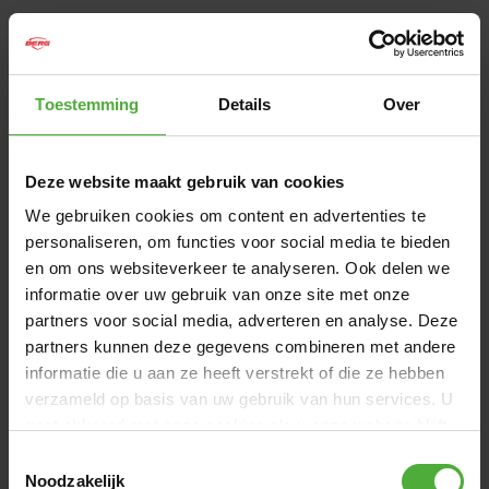
Toestemming
Details
1
/
1
Over
689
,
-
Deze website maakt gebruik van cookies
Binnen 1-2 werkdagen bezorgd
We gebruiken cookies om content en advertenties te
IN DE WINKELWAGEN
personaliseren, om functies voor social media te bieden
en om ons websiteverkeer te analyseren. Ook delen we
informatie over uw gebruik van onze site met onze
Gratis
bezorging vanaf 50,-
partners voor social media, adverteren en analyse. Deze
9,2/10
Klanten beoordelen ons met een
partners kunnen deze gegevens combineren met andere
informatie die u aan ze heeft verstrekt of die ze hebben
verzameld op basis van uw gebruik van hun services. U
AFMETINGEN EN DETAILS
gaat akkoord met onze cookies als u onze website blijft
gebruiken.
Toestemmingsselectie
Product naam
BERG Elite FlatGround 330
Noodzakelijk