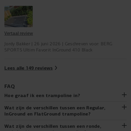
Vertaal review
Jordy Bakker
26 juni 2026
Geschreven voor: BERG
SPORTS Ultim Favorit InGround 410 Black
Lees alle 149 reviews
FAQ
Hoe graaf ik een trampoline in?
Overweeg je een InGround- of FlatGround-trampoline te
Wat zijn de verschillen tussen een Regular,
kopen, of heb je er al een gekocht? Het ingraven van een
InGround en FlatGround trampoline?
trampoline lijkt misschien moeilijker dan het is. Met onze
stapsgewijze handleiding is het eenvoudig te doen. Wij
Twijfel je tussen een Regular, een InGround of een
Wat zijn de verschillen tussen een ronde,
begeleiden je door het hele proces, van het kiezen van de
FlatGround trampoline? Hieronder lees je de belangrijkste