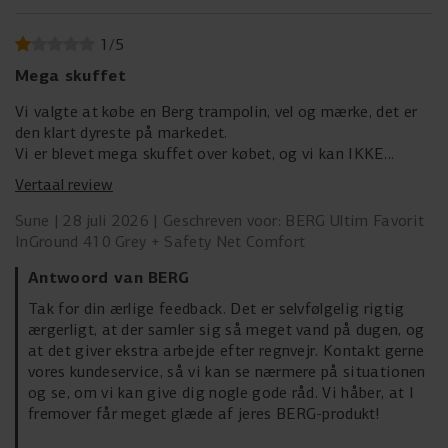
1
/
5
Mega skuffet
Vi valgte at købe en Berg trampolin, vel og mærke, det er
den klart dyreste på markedet.
Vi er blevet mega skuffet over købet, og vi kan IKKE
anbefale andre at købe det.
Vertaal review
Hver eneste gang det regner samler der sig mega meget
vand i duen, og som løber ned på trampolinen.
Sune
28 juli 2026
Geschreven voor: BERG Ultim Favorit
Det tager så lang tid at få det fjernet…
InGround 410 Grey + Safety Net Comfort
Antwoord van BERG
Tak for din ærlige feedback. Det er selvfølgelig rigtig
ærgerligt, at der samler sig så meget vand på dugen, og
at det giver ekstra arbejde efter regnvejr. Kontakt gerne
vores kundeservice, så vi kan se nærmere på situationen
og se, om vi kan give dig nogle gode råd. Vi håber, at I
fremover får meget glæde af jeres BERG-produkt!