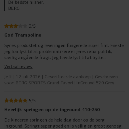
De bedste hilsner,
BERG
3
/
5
God Trampoline
Synes produktet og leveringen fungerede super fint. Eneste
jeg har lyst til at problematisere er jeres retur politik,
særlig angående fragt. Jeg havde lyst til at bytte
trampolinen med en anden model, men da jeg opdagede at
Vertaal review
jeg selv måtte stå for fragt af den over 80kg tung
trampolin tilbage til Holland ga jeg op. Som privatperson
Jeff
12 juli 2026
Geverifieerde aankoop
Geschreven
har man ikke chance at finde en overkommelig aftale på
voor: BERG SPORTS Grand Favorit InGround 520 Grey
det og mange fragt selskaber afviser så stort en pakke.
Jeg er indforstået med at jeg skal betale for retur fragt,
men Berg kunne sagtens hjælpe kunderne med en god
5
/
5
aftale rundt dette. Og det havde klædt en kvalitets
Heerlijk springen op de inground 410-250
leverandør at gøre det efter min mening. Det kommer til
at fremstå som en bevidst forhindrings strategi, men jeg
De kinderen springen de hele dag door op de berg
ved selvfølgelig ikke om det er tilfældet.
inground. Springt super goed en is veilig en groot genoeg.