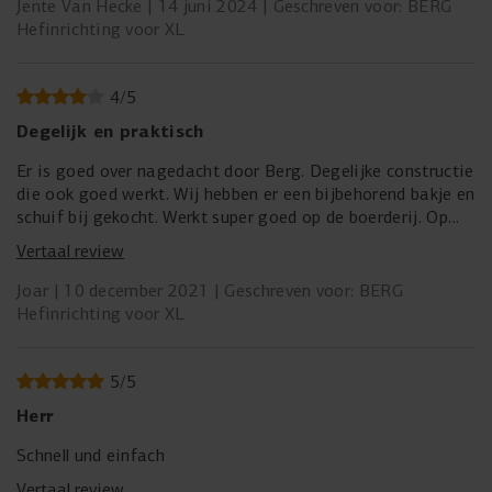
Jente Van Hecke
14 juni 2024
Geschreven voor: BERG
Hefinrichting voor XL
4
/
5
Degelijk en praktisch
Er is goed over nagedacht door Berg. Degelijke constructie
die ook goed werkt. Wij hebben er een bijbehorend bakje en
schuif bij gekocht. Werkt super goed op de boerderij. Op
ongelijk terrein kan het object aan de hefinrichting wel
Vertaal review
eens iets te laag hangen, maar met wat slimmigheden
komt onze zoon van 7 er overal mee.
Joar
10 december 2021
Geschreven voor: BERG
Hefinrichting voor XL
5
/
5
Herr
Schnell und einfach
Vertaal review