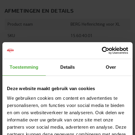
AFMETINGEN EN DETAILS
Product naam
BERG Hefinrichting voor XL
SKU
15.60.40.01
Bekijk alle afmetingen en details
Toestemming
Details
Over
VAAK SAMEN GEKOCHT MET
Deze website maakt gebruik van cookies
We gebruiken cookies om content en advertenties te
personaliseren, om functies voor social media te bieden
en om ons websiteverkeer te analyseren. Ook delen we
informatie over uw gebruik van onze site met onze
partners voor social media, adverteren en analyse. Deze
partners kunnen deze gegevens combineren met andere