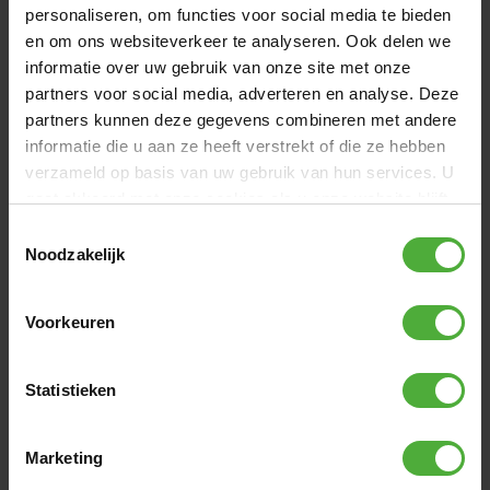
personaliseren, om functies voor social media te bieden
très bonne qualité
le seul petit reproche, je dirais, il manque un gabarit pour
en om ons websiteverkeer te analyseren. Ook delen we
l'implantation de la structure. Je suis persuadé qu'avec
informatie over uw gebruik van onze site met onze
tous les cartons, ce serait possible
partners voor social media, adverteren en analyse. Deze
Vertaal review
partners kunnen deze gegevens combineren met andere
paul
24 augustus 2025
Geverifieerde aankoop
informatie die u aan ze heeft verstrekt of die ze hebben
Geschreven voor: BERG PlayBase Large TT (Hammock)
verzameld op basis van uw gebruik van hun services. U
gaat akkoord met onze cookies als u onze website blijft
gebruiken.
5
/
5
Toestemmingsselectie
Noodzakelijk
Denne blir mye brukt!
Helt perfekt for lek for barna, og veldig bra for
Voorkeuren
styrketrening for oss voksne. Dette blir bra!
Vertaal review
Statistieken
Martin
12 juni 2025
Geverifieerde aankoop
Geschreven voor: BERG PlayBase Large TT (Wooden
seat+Trapeze)
Marketing