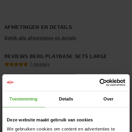
AFMETINGEN EN DETAILS
Bekijk alle afmetingen en details
REVIEWS BERG PLAYBASE SETS LARGE
7 reviews
SCHRIJF EEN REVIEW
Toestemming
Details
Over
MEEST RECENTE REVIEWS
5
/
5
Deze website maakt gebruik van cookies
conforme aux attentes et au prix
We gebruiken cookies om content en advertenties te