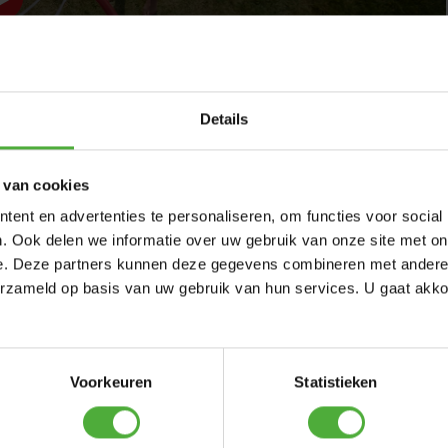
h
Details
enau und die Schraublöcher lagen nicht übereinander. Wir
ermieden.
 van cookies
löcher genutzt werden.
ent en advertenties te personaliseren, om functies voor social
voor: BERG PlayBase Medium TL (Wooden seat+Wooden
. Ook delen we informatie over uw gebruik van onze site met on
e. Deze partners kunnen deze gegevens combineren met andere i
erzameld op basis van uw gebruik van hun services. U gaat akk
Voorkeuren
Statistieken
t auf jeden Fall mehrere Personen und viel Geduld, um das
e Kinder haben viel Spaß mit der fertigen Playbase.