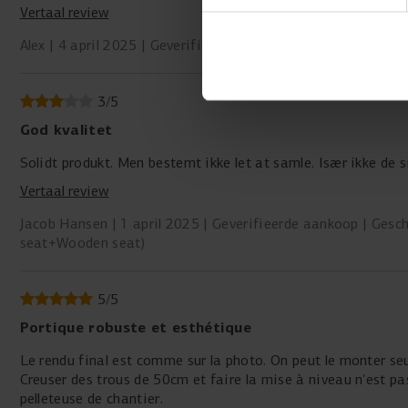
Vertaal review
Alex
4 april 2025
Geverifieerde aankoop
Geschreven vo
3
/
5
God kvalitet
Solidt produkt. Men bestemt ikke let at samle. Især ikke de si
Vertaal review
Jacob Hansen
1 april 2025
Geverifieerde aankoop
Gesch
seat+Wooden seat)
5
/
5
Portique robuste et esthétique
Le rendu final est comme sur la photo. On peut le monter seul
Creuser des trous de 50cm et faire la mise à niveau n'est pas 
pelleteuse de chantier.