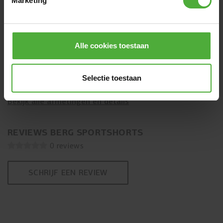
Marketing
AFMETINGEN EN DETAILS
Alle cookies toestaan
Product naam
BERG Sportshorts
SKU
BERG Sportshorts
Selectie toestaan
Bekijk alle afmetingen en details
REVIEWS BERG SPORTSHORTS
0 reviews
SCHRIJF EEN REVIEW