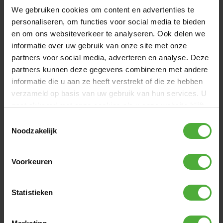
Deze shorts zijn super comfortabel en zitten heerlijk bij
We gebruiken cookies om content en advertenties te
elke work-out. De shorts zijn voorzien van twee zakken
personaliseren, om functies voor social media te bieden
met ritssluiting zodat je nooit meer iets kwijt raakt
en om ons websiteverkeer te analyseren. Ook delen we
tijdens het springen, een must have voor elke
informatie over uw gebruik van onze site met onze
trampolinespringer. De shorts zijn unisex en daarom raden
partners voor social media, adverteren en analyse. Deze
wij aan om voor vrouwen een maat kleiner te bestellen. De
partners kunnen deze gegevens combineren met andere
shorts bestaan voor 96% uit polyester en 4% uit elastaan.
informatie die u aan ze heeft verstrekt of die ze hebben
Het model op de foto is 1,71 m en draagt maat S.
verzameld op basis van uw gebruik van hun services. U
gaat akkoord met onze cookies als u onze website blijft
gebruiken.
Toestemmingsselectie
Noodzakelijk
Voorkeuren
Statistieken