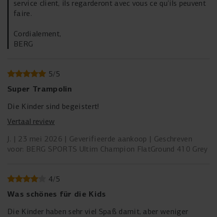
service client, ils regarderont avec vous ce qu’ils peuvent
rekenen op een trampoline die stevig aanvoelt en
faire.
topprestaties blijft leveren.
Cordialement,
BERG
5
/
5
Super Trampolin
Die Kinder sind begeistert!
Vertaal review
J.
23 mei 2026
Geverifieerde aankoop
Geschreven
voor: BERG SPORTS Ultim Champion FlatGround 410 Grey
4
/
5
Was schönes für die Kids
Die Kinder haben sehr viel Spaß damit, aber weniger