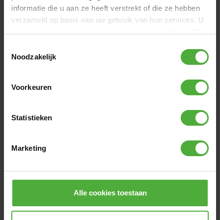
(
6
)
informatie die u aan ze heeft verstrekt of die ze hebben
89
,
-
verzameld op basis van uw gebruik van hun services. U
gaat akkoord met onze cookies als u onze website blijft
VEILIGHEIDSNET
gebruiken.
Toestemmingsselectie
Champion FlatGround trampolines zijn verkrijgbaar met
REVIEWS BERG SPORTS CHAMPION
Noodzakelijk
een Deluxe veiligheidsnet. De palen zijn naar buiten
FLATGROUND 330 GREY
gebogen, waardoor er extra ruimte ontstaat tussen het
127 reviews
net en de paal. Zo kom je bij een sprong in het net niet
Voorkeuren
direct tegen een paal aan. Daarnaast zijn de stevige palen
volledig afgeschermd met een dikke schuimlaag en is het
SCHRIJF EEN REVIEW
net voorzien van een zelfsluitende ingang. Ook heeft het
Statistieken
net een stevige toprail, zodat het altijd strak gespannen
staat. Zo kunnen kinderen veilig en zorgeloos springen.
AFBEELDINGEN VAN KLANTEN
Voor trampolines vanaf 410 cm is het hogere Deluxe XL
Marketing
veiligheidsnet beschikbaar.
+
2
Alle cookies toestaan
BESCHERMRAND
MEEST RECENTE REVIEWS
Veiligheid is tot in detail doorgevoerd. De extra brede