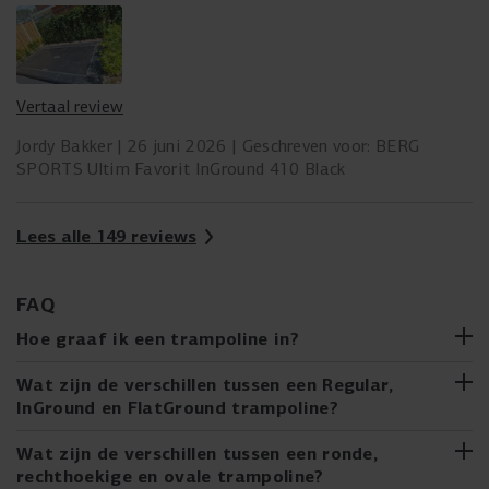
Vertaal review
Jordy Bakker
26 juni 2026
Geschreven voor: BERG
SPORTS Ultim Favorit InGround 410 Black
Lees alle 149 reviews
FAQ
Hoe graaf ik een trampoline in?
Overweeg je een InGround- of FlatGround-trampoline te
Wat zijn de verschillen tussen een Regular,
kopen, of heb je er al een gekocht? Het ingraven van een
InGround en FlatGround trampoline?
trampoline lijkt misschien moeilijker dan het is. Met onze
stapsgewijze handleiding is het eenvoudig te doen. Wij
Twijfel je tussen een Regular, een InGround of een
Wat zijn de verschillen tussen een ronde,
begeleiden je door het hele proces, van het kiezen van de
FlatGround trampoline? Hieronder lees je de belangrijkste
rechthoekige en ovale trampoline?
juiste locatie tot het daadwerkelijk ingraven en installeren
eigenschappen per hoogte: