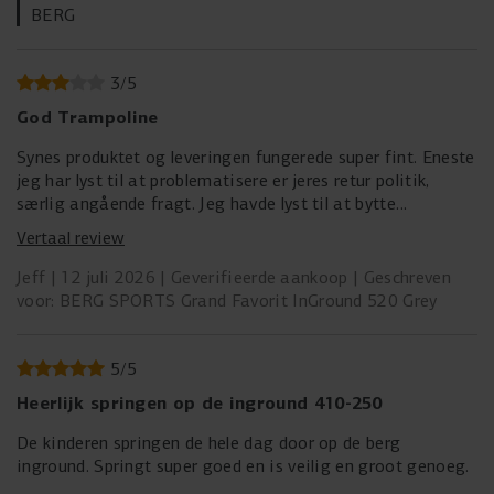
BERG
3
/
5
God Trampoline
Synes produktet og leveringen fungerede super fint. Eneste
jeg har lyst til at problematisere er jeres retur politik,
særlig angående fragt. Jeg havde lyst til at bytte
trampolinen med en anden model, men da jeg opdagede at
Vertaal review
jeg selv måtte stå for fragt af den over 80kg tung
trampolin tilbage til Holland ga jeg op. Som privatperson
Jeff
12 juli 2026
Geverifieerde aankoop
Geschreven
har man ikke chance at finde en overkommelig aftale på
voor: BERG SPORTS Grand Favorit InGround 520 Grey
det og mange fragt selskaber afviser så stort en pakke.
Jeg er indforstået med at jeg skal betale for retur fragt,
men Berg kunne sagtens hjælpe kunderne med en god
5
/
5
aftale rundt dette. Og det havde klædt en kvalitets
Heerlijk springen op de inground 410-250
leverandør at gøre det efter min mening. Det kommer til
at fremstå som en bevidst forhindrings strategi, men jeg
De kinderen springen de hele dag door op de berg
ved selvfølgelig ikke om det er tilfældet.
inground. Springt super goed en is veilig en groot genoeg.