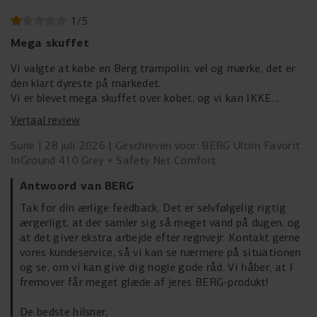
1
/
5
Mega skuffet
Vi valgte at købe en Berg trampolin, vel og mærke, det er
den klart dyreste på markedet.
Vi er blevet mega skuffet over købet, og vi kan IKKE
anbefale andre at købe det.
Vertaal review
Hver eneste gang det regner samler der sig mega meget
vand i duen, og som løber ned på trampolinen.
Sune
28 juli 2026
Geschreven voor: BERG Ultim Favorit
Det tager så lang tid at få det fjernet…
InGround 410 Grey + Safety Net Comfort
Antwoord van BERG
Tak for din ærlige feedback. Det er selvfølgelig rigtig
ærgerligt, at der samler sig så meget vand på dugen, og
at det giver ekstra arbejde efter regnvejr. Kontakt gerne
vores kundeservice, så vi kan se nærmere på situationen
og se, om vi kan give dig nogle gode råd. Vi håber, at I
fremover får meget glæde af jeres BERG-produkt!
De bedste hilsner,