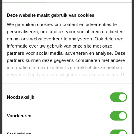
AFMETINGEN EN DETAILS
Deze website maakt gebruik van cookies
Product naam
BERG SPORTS Ultim Champion
FlatGround 410 Grey +
We gebruiken cookies om content en advertenties te
AeroWall
personaliseren, om functies voor social media te bieden
en om ons websiteverkeer te analyseren. Ook delen we
SKU
32.31.44.31
informatie over uw gebruik van onze site met onze
Kleur
Antraciet grijs
partners voor social media, adverteren en analyse. Deze
partners kunnen deze gegevens combineren met andere
Hoogte
FlatGround
informatie die u aan ze heeft verstrekt of die ze hebben
Afmeting
Rechthoekig - 410 x 250 cm
verzameld op basis van uw gebruik van hun services. U
gaat akkoord met onze cookies als u onze website blijft
Bekijk alle afmetingen en details
gebruiken.
Toestemmingsselectie
Noodzakelijk
VAAK SAMEN GEKOCHT MET
Voorkeuren