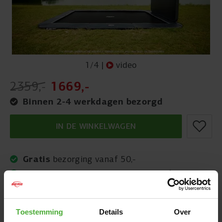
1
/
4
|
video
2359
,
-
1669
,
-
Binnen 2-4 werkdagen bezorgd
IN DE WINKELWAGEN
Gratis
bezorging vanaf 50,-
9,2/10
Klanten beoordelen ons met een
Vergelijken
Toestemming
Details
Over