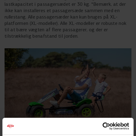
lastkapacitet i passagersædet er 30 kg. *Bemærk, at der
ikke kan installeres et passagersæde sammen med en
rullestang. Alle passagersæder kan kun bruges på XL-
platformen (XL-modeller). Alle XL-modeller er robuste nok
til at bære vægten af flere passagerer, og der er
tilstrækkelig benafstand til jorden.