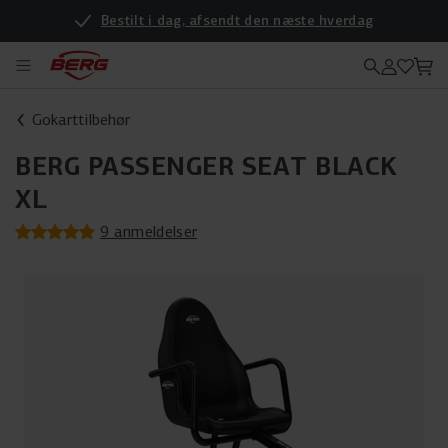
Bestilt i dag, afsendt den næste hverdag
Vil du se produkterne i virkeligheden? Så kig forbi vores nye forhandler
Gokarttilbehør
BERG PASSENGER SEAT BLACK
XL
9 anmeldelser