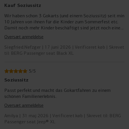
Kauf Soziussitz
Wir haben schon 3 Gokarts (und einern Soziussitz) seit min
10 Jahren von ihnen für die Kinder zum Sommerfest etc.
Damit noch mehr Kinder beschäftigt sind jetzt noch einen
Soziussitz dazugekauft. Ihre Ware ist sehr gut und
Oversæt anmeldelse
unverwüstlich. Das eizige Manko sind die schlauchlosen
Reifen, weil nach einiger Zeit die Luft nicht mehr lange
Siegfried.Nefzger
17 juni 2026
Verificeret køb
Skrevet
drin bleibt.
til: BERG Passenger seat Black XL
5
/
5
Soziussitz
Passt perfekt und macht das Gokartfahren zu einem
schönen Familienerlebnis.
Oversæt anmeldelse
Amilya
31 maj 2026
Verificeret køb
Skrevet til: BERG
Passenger seat Jeep® XL