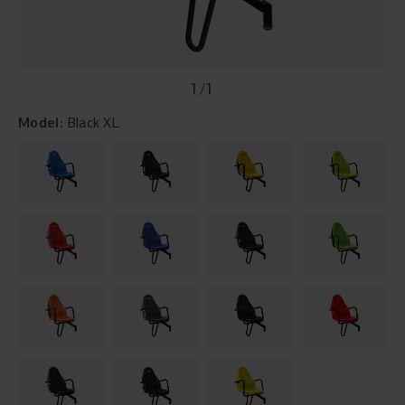
1
/
1
Model:
Black XL