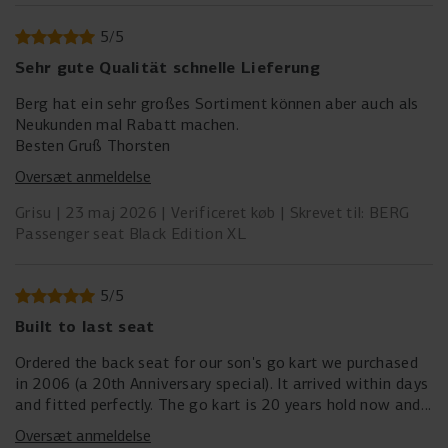
5
/
5
Sehr gute Qualität schnelle Lieferung
Berg hat ein sehr großes Sortiment können aber auch als
Neukunden mal Rabatt machen.
Besten Gruß Thorsten
Oversæt anmeldelse
Grisu
23 maj 2026
Verificeret køb
Skrevet til: BERG
Passenger seat Black Edition XL
5
/
5
Built to last seat
Ordered the back seat for our son's go kart we purchased
in 2006 (a 20th Anniversary special). It arrived within days
and fitted perfectly. The go kart is 20 years hold now and
still going strong - still being used by our son and his
Oversæt anmeldelse
children. Well worth the investment.