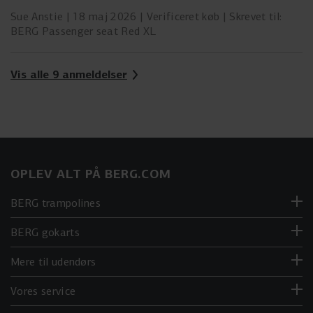
Sue Anstie
18 maj 2026
Verificeret køb
Skrevet til:
BERG Passenger seat Red XL
Vis alle 9 anmeldelser
OPLEV ALT PÅ BERG.COM
BERG trampolines
BERG gokarts
Mere til udendørs
Vores service