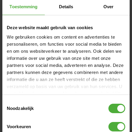
DIMENSIONER OG DETALJER
Toestemming
Details
Over
Produktets navn
BERG Passenger seat Black XL
Deze website maakt gebruik van cookies
SKU
15.37.16.00
We gebruiken cookies om content en advertenties te
personaliseren, om functies voor social media te bieden
Vis alle dimensioner og detaljer
en om ons websiteverkeer te analyseren. Ook delen we
informatie over uw gebruik van onze site met onze
KØBES OFTE SAMMEN MED
partners voor social media, adverteren en analyse. Deze
partners kunnen deze gegevens combineren met andere
informatie die u aan ze heeft verstrekt of die ze hebben
verzameld op basis van uw gebruik van hun services. U
gaat akkoord met onze cookies als u onze website blijft
gebruiken.
Toestemmingsselectie
Noodzakelijk
Voorkeuren