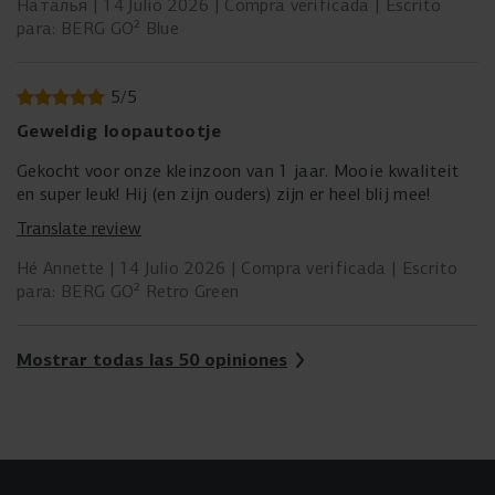
Наталья
14 Julio 2026
Compra verificada
Escrito
para: BERG GO² Blue
5
/
5
Geweldig loopautootje
Gekocht voor onze kleinzoon van 1 jaar. Mooie kwaliteit
en super leuk! Hij (en zijn ouders) zijn er heel blij mee!
Translate review
Hé Annette
14 Julio 2026
Compra verificada
Escrito
para: BERG GO² Retro Green
Mostrar todas las 50 opiniones