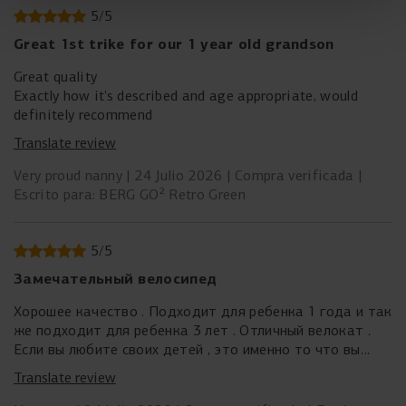
5
/
5
Great 1st trike for our 1 year old grandson
Great quality
Exactly how it’s described and age appropriate, would
definitely recommend
Translate review
Very proud nanny
24 Julio 2026
Compra verificada
Escrito para: BERG GO² Retro Green
5
/
5
Замечательный велосипед
Хорошее качество . Подходит для ребенка 1 года и так
же подходит для ребенка 3 лет . Отличный велокат .
Если вы любите своих детей , это именно то что вы
ищите
Translate review