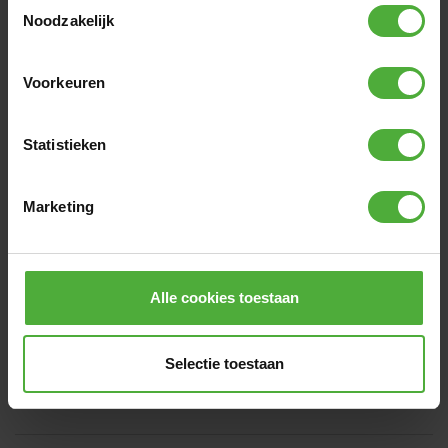
Toestemmingsselectie
Noodzakelijk
IMÁGENES DE CLIENTES
Voorkeuren
Statistieken
RESEÑAS MÁS RECIENTES
Marketing
5
/
5
Byl to dárek a zaujal.
Alle cookies toestaan
Byl to dárek pro neteř a moc se líbil. Líbil se i rodičům.
Translate review
Selectie toestaan
Dana
3 Agosto 2026
Compra verificada
Escrito para:
BERG GO² Pink