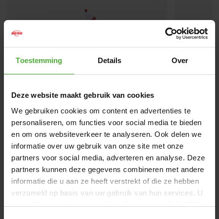
Toestemming
Details
Over
Deze website maakt gebruik van cookies
We gebruiken cookies om content en advertenties te
BERG SAFETY FLAG XS
BERG CA
personaliseren, om functies voor social media te bieden
(
1
)
en om ons websiteverkeer te analyseren. Ook delen we
informatie over uw gebruik van onze site met onze
partners voor social media, adverteren en analyse. Deze
partners kunnen deze gegevens combineren met andere
RESEÑAS BERG GO² RETRO GREEN
informatie die u aan ze heeft verstrekt of die ze hebben
50 reviews
verzameld op basis van uw gebruik van hun services. U
gaat akkoord met onze cookies als u onze website blijft
ESCRIBE UNA RESEÑA
gebruiken.