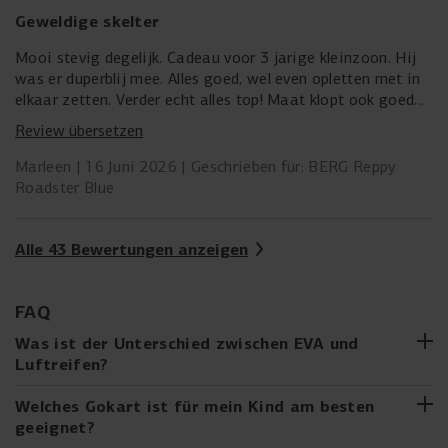
Geweldige skelter
Mooi stevig degelijk. Cadeau voor 3 jarige kleinzoon. Hij
was er duperblij mee. Alles goed, wel even opletten met in
elkaar zetten. Verder echt alles top! Maat klopt ook goed
met de omschrijving. Kind is 95 cm en kon goed bij de
Review übersetzen
pedalen met stoeltje op de voorste stand.
Marleen
16 Juni 2026
Geschrieben für: BERG Reppy
Roadster Blue
Alle 43 Bewertungen anzeigen
FAQ
Was ist der Unterschied zwischen EVA und
Luftreifen?
EVA (Ethyl-Vinylacetat) Reifen
sind massive,
Welches Gokart ist für mein Kind am besten
wartungsfreundliche Gokart-Reifen, die nicht leckgehen
geeignet?
können und aus verschleißfestem und leichtem Material