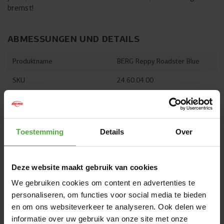
bremst!
ABMESSUNGEN UND DETAILS
Produktname
BERG Reppy Roadster Blue
SKU
24.60.04.00
Empfohlenes Alter
2,5+ Jahre
Empfohlene Nutzergröße
95 - 125 cm
Toestemming
Details
Over
Garantie nach
6 Jahre
Produktregistrierung
Deze website maakt gebruik van cookies
Alle Abmessungen und Details anzeigen
We gebruiken cookies om content en advertenties te
personaliseren, om functies voor social media te bieden
WIRD OFT ZUSAMMEN GEKAUFT MIT
en om ons websiteverkeer te analyseren. Ook delen we
informatie over uw gebruik van onze site met onze