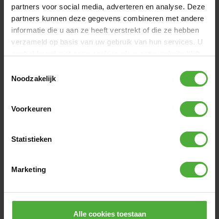
partners voor social media, adverteren en analyse. Deze
partners kunnen deze gegevens combineren met andere
informatie die u aan ze heeft verstrekt of die ze hebben
verzameld op basis van uw gebruik van hun services. U
gaat akkoord met onze cookies als u onze website blijft
gebruiken.
Toestemmingsselectie
Noodzakelijk
Voorkeuren
BERG SICHERHEITSFAHNE BUZZY
BERG RU
REPPY
Statistieken
(
0
)
19
,
-
39
,
-
Marketing
BEWERTUNGEN BERG REPPY ROADSTER BLUE
Alle cookies toestaan
43 Bewertungen