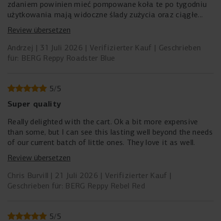
zdaniem powinien mieć pompowane koła te po tygodniu
użytkowania mają widoczne ślady zużycia oraz ciągłe
wciskają się w nie małe kamyki. Siedzenie mogło by mieć
Review übersetzen
jeszcze jeden stopień regulacji tak aby dało się je dalej
odsunąć dla 6 latka jest za blisko.
Andrzej
31 Juli 2026
Verifizierter Kauf
Geschrieben
für: BERG Reppy Roadster Blue
5
/
5
Super quality
Really delighted with the cart. Ok a bit more expensive
than some, but I can see this lasting well beyond the needs
of our current batch of little ones. They love it as well.
Review übersetzen
Chris Burvill
21 Juli 2026
Verifizierter Kauf
Geschrieben für: BERG Reppy Rebel Red
5
/
5