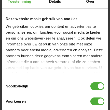
Toestemming
Details
Over
Produktname
BERG Soziussitz Blue XL
SKU
15.37.00.00
Deze website maakt gebruik van cookies
We gebruiken cookies om content en advertenties te
Alle Abmessungen und Details anzeigen
personaliseren, om functies voor social media te bieden
en om ons websiteverkeer te analyseren. Ook delen we
informatie over uw gebruik van onze site met onze
WIRD OFT ZUSAMMEN GEKAUFT MIT
partners voor social media, adverteren en analyse. Deze
partners kunnen deze gegevens combineren met andere
informatie die u aan ze heeft verstrekt of die ze hebben
verzameld op basis van uw gebruik van hun services. U
gaat akkoord met onze cookies als u onze website blijft
gebruiken.
Toestemmingsselectie
Noodzakelijk
Voorkeuren