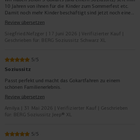
10 Jahren von ihnen für die Kinder zum Sommerfest etc.
Damit noch mehr Kinder beschäftigt sind jetzt noch einen
Soziussitz dazugekauft. Ihre Ware ist sehr gut und
Review übersetzen
unverwüstlich. Das eizige Manko sind die schlauchlosen
Reifen, weil nach einiger Zeit die Luft nicht mehr lange
Siegfried.Nefzger
17 Juni 2026
Verifizierter Kauf
drin bleibt.
Geschrieben für: BERG Soziussitz Schwarz XL
5
/
5
Soziussitz
Passt perfekt und macht das Gokartfahren zu einem
schönen Familienerlebnis.
Review übersetzen
Amilya
31 Mai 2026
Verifizierter Kauf
Geschrieben
für: BERG Soziussitz Jeep® XL
5
/
5