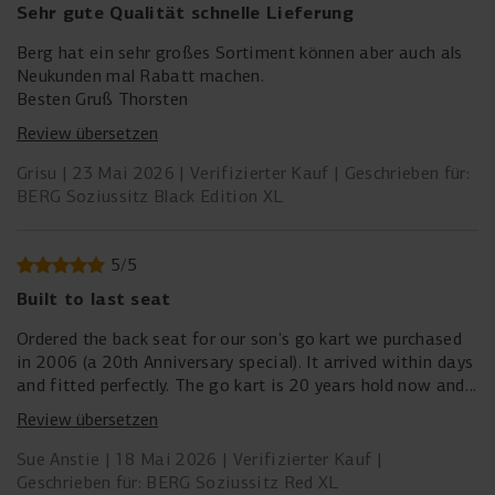
Sehr gute Qualität schnelle Lieferung
Berg hat ein sehr großes Sortiment können aber auch als
Neukunden mal Rabatt machen.
Besten Gruß Thorsten
Review übersetzen
Grisu
23 Mai 2026
Verifizierter Kauf
Geschrieben für:
BERG Soziussitz Black Edition XL
5
/
5
Built to last seat
Ordered the back seat for our son's go kart we purchased
in 2006 (a 20th Anniversary special). It arrived within days
and fitted perfectly. The go kart is 20 years hold now and
still going strong - still being used by our son and his
Review übersetzen
children. Well worth the investment.
Sue Anstie
18 Mai 2026
Verifizierter Kauf
Geschrieben für: BERG Soziussitz Red XL