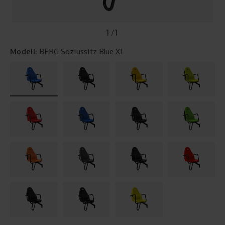
1
/
1
Modell:
BERG Soziussitz Blue XL