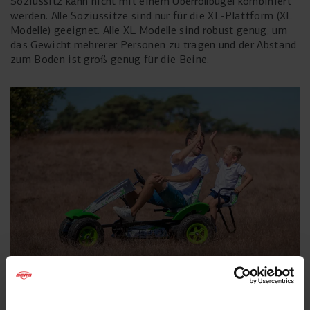
Soziussitz kann nicht mit einem Überrollbügel kombiniert
werden. Alle Soziussitze sind nur für die XL-Plattform (XL
Modelle) geeignet. Alle XL Modelle sind robust genug, um
das Gewicht mehrerer Personen zu tragen und der Abstand
zum Boden ist groß genug für die Beine.
ABMESSUNGEN UND DETAILS