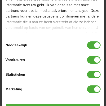
informatie over uw gebruik van onze site met onze
Lengte gebruiker
70 - 100 cm
partners voor social media, adverteren en analyse. Deze
partners kunnen deze gegevens combineren met andere
Bekijk alle afmetingen en details
informatie die u aan ze heeft verstrekt of die ze hebben
verzameld op basis van uw gebruik van hun services. U
gaat akkoord met onze cookies als u onze website blijft
VAAK SAMEN GEKOCHT MET
gebruiken.
Toestemmingsselectie
Noodzakelijk
Voorkeuren
Statistieken
Marketing
BERG VEILIGHEIDSVLAG XS
BERG D