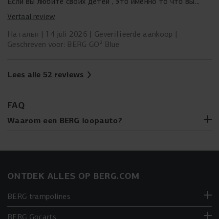
Если вы любите своих детей , это именно то что вы
ищите
Vertaal review
Наталья
14 juli 2026
Geverifieerde aankoop
Geschreven voor: BERG GO² Blue
Lees alle 52 reviews
FAQ
Waarom een BERG loopauto?
Ontwikkelingsvoordelen:
BERG loopauto's
ondersteunen de motorische ontwikkeling, hand-oog
coördinatie, balans en evenwicht van je kind.
ONTDEK ALLES OP BERG.COM
Innovatief ontwerp:
De BERG GO² biedt een 2-in-1
functie met inklapbare trappers, waardoor het als zowel
BERG trampolines
een loop- als trapauto kan worden gebruikt.
Duurzaamheid:
Gemaakt van licht en duurzaam hard
BERG Gocarts