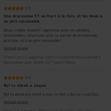
5
/
5
Une draisienne ET un Kart à la fois, et les deux à
un prix raisonable
Beau, stable, évolutif, ingénieux avec ses pédales
rétractables, sécurisant avec sa perche de promenade,
pratique, et à un prix raisonable !
Belle qualité.
Vertaal review
Livraison très rapide.
Pierre Luc
5 augustus 2026
Geverifieerde aankoop
Geschreven voor: BERG GO² SparX Yellow
5
/
5
Byl to dárek a zaujal.
Byl to dárek pro neteř a moc se líbil. Líbil se i rodičům.
Vertaal review
Dana
3 augustus 2026
Geverifieerde aankoop