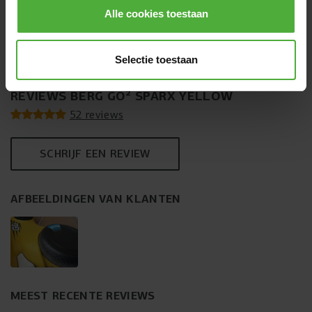
Alle cookies toestaan
(
1
)
10
,
-
10
,
-
Selectie toestaan
REVIEWS BERG GO² SPARX YELLOW
52 reviews
SCHRIJF EEN REVIEW
AFBEELDINGEN VAN KLANTEN
MEEST RECENTE REVIEWS