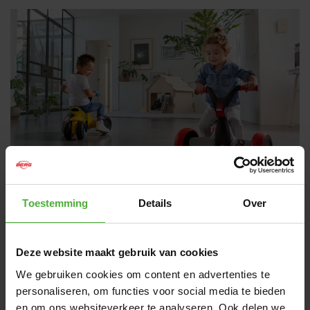
Toestemming
Details
Over
AFMETINGEN EN DETAILS
Deze website maakt gebruik van cookies
Product naam
BERG GO² SparX Yellow
We gebruiken cookies om content en advertenties te
SKU
24.50.04.00
personaliseren, om functies voor social media te bieden
en om ons websiteverkeer te analyseren. Ook delen we
Leeftijd gebruiker
10-30 maanden