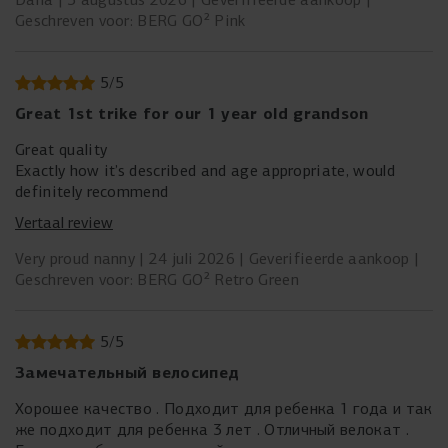
Geschreven voor: BERG GO² Pink
5
/
5
Great 1st trike for our 1 year old grandson
Great quality
Exactly how it’s described and age appropriate, would
definitely recommend
Vertaal review
Very proud nanny
24 juli 2026
Geverifieerde aankoop
Geschreven voor: BERG GO² Retro Green
5
/
5
Замечательный велосипед
Хорошее качество . Подходит для ребенка 1 года и так
же подходит для ребенка 3 лет . Отличный велокат .