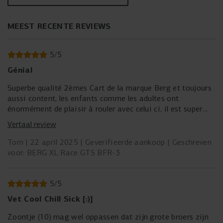
MEEST RECENTE REVIEWS
5
/
5
Génial
Superbe qualité 2èmes Cart de la marque Berg et toujours
aussi content, les enfants comme les adultes ont
énormément de plaisir à rouler avec celui ci, il est super
solide. Prévoir 2 heures pour le montage par un enfant de
Vertaal review
15 ans. les instructions sont claires.
En 1 week end déjà 7h30 de conduite :-)
Tom
22 april 2025
Geverifieerde aankoop
Geschreven
voor: BERG XL Race GTS BFR-3
5
/
5
Vet Cool Chill Sick [:)]
Zoontje (10) mag wel oppassen dat zijn grote broers zijn