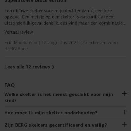
Superstoere Black edition
Een nieuwe skelter voor mijn dochter van 7, een hele
opgave. Een meisje op een skelter is natuurlijk al een
uitzonderlijk geval denk ik, dus vind maar een combinatie
die bij haar past. Ze is al vrij lang voor haar leeftijd dus
Vertaal review
moet het sowieso een xl-frame worden. Vond ze de skelter
met groen en blauw gaaf, deze Black edition was toch
Eric Moerkerken
12 augustus 2021
Geschreven voor:
even de overtreffende trap. Wat een stoer ding zo in mat
BERG Race
zwart met de oranje accenten. Ze is er vreselijk trots op.
En wij zijn erg blij met de leverancier, in principe komt de
skelter als bouwpakket binnen, maar wij kregen hem
Lees alle 12 reviews
helemaal afgemonteerd thuis bezorgd. Chapeau.
FAQ
Welke skelter is het meest geschikt voor mijn
kind?
Van de eerste rit op de BERG Buzzy tot de XL skelters voor
Hoe moet ik mijn skelter onderhouden?
oudere kinderen, er is een skelter voor elk
ontwikkelingsstadium. De skelterkoopwijzer van BERG
Net als een échte auto heeft jouw gave BERG skelter ook
Zijn BERG skelters gecertificeerd en veilig?
helpt je de ideale skelter voor jouw kind te kiezen,
onderhoud nodig. Vraag een volwassene jou te helpen. Jij