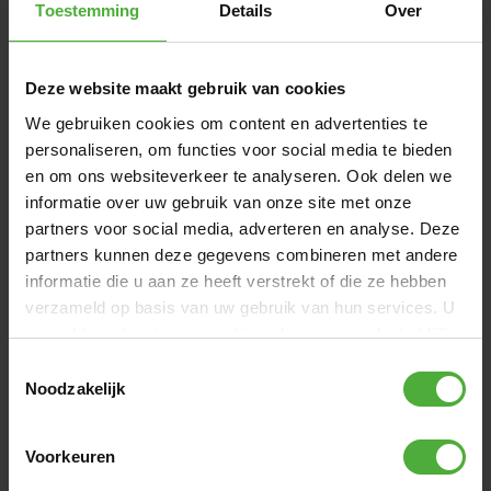
GTS full specs.
Toestemming
Details
Over
AFMETINGEN EN DETAILS
Deze website maakt gebruik van cookies
We gebruiken cookies om content en advertenties te
Product naam
BERG XL Black Edition BFR
personaliseren, om functies voor social media te bieden
SKU
07.10.05.00
en om ons websiteverkeer te analyseren. Ook delen we
informatie over uw gebruik van onze site met onze
Leeftijd gebruiker
5+ jaar
partners voor social media, adverteren en analyse. Deze
Lengte gebruiker
125 - 190 cm
partners kunnen deze gegevens combineren met andere
informatie die u aan ze heeft verstrekt of die ze hebben
Bekijk alle afmetingen en details
verzameld op basis van uw gebruik van hun services. U
gaat akkoord met onze cookies als u onze website blijft
gebruiken.
Toestemmingsselectie
VAAK SAMEN GEKOCHT MET
Noodzakelijk
Voorkeuren