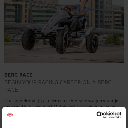
BERG RACE
BEGIN YOUR RACING CAREER ON A BERG
RACE
Hoe lang droom jij al over een echte race wagen waar je
mee rond kan scheuren? Met de luchtgevulde banden en
aerodynamische spoiler rij je gegarandeerd van hoge
snelheden. Je kunt kiezen uit de volgende uitvoeringen:
BERG Black edition, BERG Hybrid, BERG Race GTS, BERG