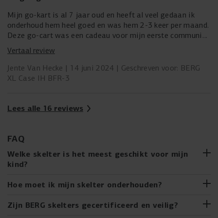
Mijn go-kart is al 7 jaar oud en heeft al veel gedaan ik
onderhoud hem heel goed en was hem 2-3 keer per maand.
Deze go-cart was een cadeau voor mijn eerste communie
en rijd er 7 jaar later nog mee hopelijk gaat hij nog lang
Vertaal review
mee.
Deze go-kart is dus zeker een must have
Jente Van Hecke
14 juni 2024
Geschreven voor: BERG
XL Case IH BFR-3
Lees alle 16 reviews
FAQ
Welke skelter is het meest geschikt voor mijn
kind?
Van de eerste rit op de BERG Buzzy tot de XL skelters voor
Hoe moet ik mijn skelter onderhouden?
oudere kinderen, er is een skelter voor elk
ontwikkelingsstadium. De skelterkoopwijzer van BERG
Net als een échte auto heeft jouw gave BERG skelter ook
Zijn BERG skelters gecertificeerd en veilig?
helpt je de ideale skelter voor jouw kind te kiezen,
onderhoud nodig. Vraag een volwassene jou te helpen. Jij