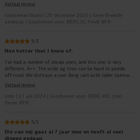
Vertaal review
roussereau bruno
20 december 2025
Geverifieerde
aankoop
Geschreven voor: BERG XL Fendt BFR
5
/
5
Non better that I know of.
I've had a number of cheap ones, and this one is very
different. A++. The wide ag tires can be hard to peddle
off-road. We did have a non-Berg cart with taller narrow
tires, which should not be overlooked. We have two kids
Vertaal review
and two large-size, pedal-mode-only Berg carts. They are
very well built.
John
21 juli 2024
Geschreven voor: BERG XXL John
Deere BFR
5
/
5
Die van mij gaat al 7 jaar mee en heeft al veel
dingen gedaan.