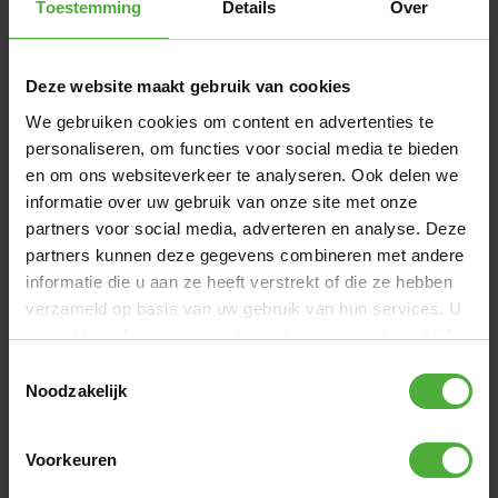
de echte licenties. Kies jouw favoriet uit: BERG Claas,
Toestemming
Details
Over
BERG John Deere, BERG Case IH, BERG Fendt, BERG New
Holland of BERG Deutz-Fahr.
Deze website maakt gebruik van cookies
AFMETINGEN EN DETAILS
We gebruiken cookies om content en advertenties te
personaliseren, om functies voor social media te bieden
Product naam
BERG XL DEUTZ-FAHR BFR
en om ons websiteverkeer te analyseren. Ook delen we
informatie over uw gebruik van onze site met onze
SKU
07.11.05.00
partners voor social media, adverteren en analyse. Deze
Leeftijd gebruiker
5+ jaar
partners kunnen deze gegevens combineren met andere
informatie die u aan ze heeft verstrekt of die ze hebben
Lengte gebruiker
125 - 190 cm
verzameld op basis van uw gebruik van hun services. U
gaat akkoord met onze cookies als u onze website blijft
Bekijk alle afmetingen en details
gebruiken.
Toestemmingsselectie
Noodzakelijk
VAAK SAMEN GEKOCHT MET
Voorkeuren