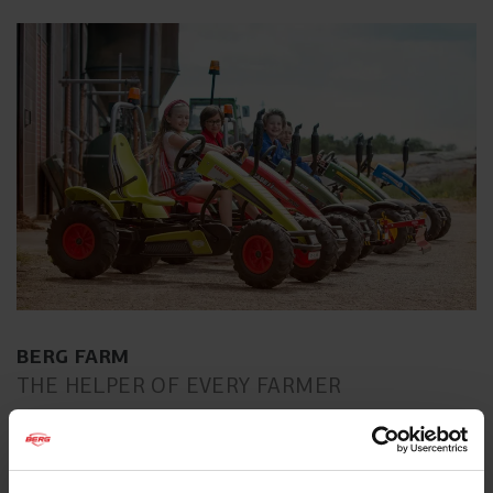
BERG FARM
THE HELPER OF EVERY FARMER
Waar vind je zoveel ruimte als op een boerderij? Met de
BERG Farm skelters ga je mooie avonturen beleven. Het
ontwerp is gebaseerd op echte tractormerken en heeft ook