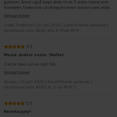
gjennom årene også kjøpt deler til de 3 andre bilene,som
fremdeles funker,min utviklingshemmet voksne sønn elsker
disse bilene,har hatt de siden han var barn og kjører de
Vertaal review
fortsatt.
Linda Fredheim
20 juni 2026
Geverifieerde aankoop
Geschreven voor: BERG XXL X-Plore BFR
5
/
5
Mooie skelter oooie. Skelter
Ziet er mooi uit en rijdt fijn.
Vertaal review
Asiana
16 juni 2026
Geverifieerde aankoop
Geschreven voor: BERG XL X-ite BFR-3
5
/
5
Rewelacyjny!