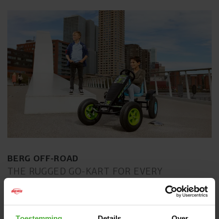
BERG OFF-ROAD
THE RUGGED GO-KART FOR EVERY
ADVENTURE
Is asfalt en beton niets voor jou? Houd jij van
onbegaanbare paden, het bos, weilanden en alle ruwe en
Toestemming
Details
Over