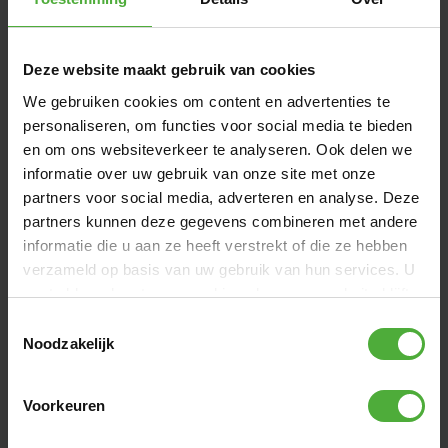
onontdekte werelden? Kies dan voor een van de off-road
modellen; Jeep® Revolution, BERG X-Plore, BERG X-ite,
BERG X-treme of de BERG X-cross.
Deze website maakt gebruik van cookies
We gebruiken cookies om content en advertenties te
AFMETINGEN EN DETAILS
personaliseren, om functies voor social media te bieden
en om ons websiteverkeer te analyseren. Ook delen we
Product naam
BERG XL X-Cross BFR-3
informatie over uw gebruik van onze site met onze
SKU
07.20.08.01
partners voor social media, adverteren en analyse. Deze
partners kunnen deze gegevens combineren met andere
Leeftijd gebruiker
5+ jaar
informatie die u aan ze heeft verstrekt of die ze hebben
verzameld op basis van uw gebruik van hun services. U
Lengte gebruiker
125 - 190 cm
gaat akkoord met onze cookies als u onze website blijft
gebruiken.
Bekijk alle afmetingen en details
Toestemmingsselectie
Noodzakelijk
VAAK SAMEN GEKOCHT MET
Voorkeuren