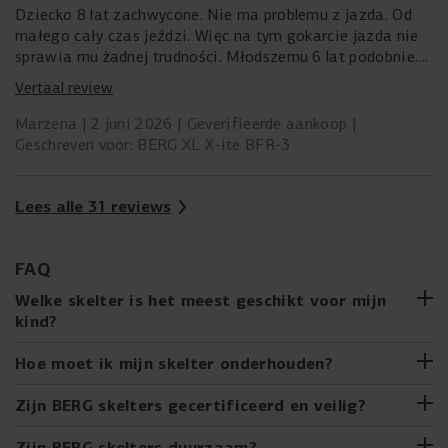
Dziecko 8 lat zachwycone. Nie ma problemu z jazda. Od
małego cały czas jeździ. Więc na tym gokarcie jazda nie
sprawia mu żadnej trudności. Młodszemu 6 lat podobnie.
Codziennie jeżdżą. Gokart prezentuje się nieziemsko.
Vertaal review
Marzena
2 juni 2026
Geverifieerde aankoop
Geschreven voor: BERG XL X-ite BFR-3
Lees alle 31 reviews
FAQ
Welke skelter is het meest geschikt voor mijn
kind?
Van de eerste rit op de BERG Buzzy tot de XL skelters voor
Hoe moet ik mijn skelter onderhouden?
oudere kinderen, er is een skelter voor elk
ontwikkelingsstadium. De skelterkoopwijzer van BERG
Net als een échte auto heeft jouw gave BERG skelter ook
Zijn BERG skelters gecertificeerd en veilig?
helpt je de ideale skelter voor jouw kind te kiezen,
onderhoud nodig. Vraag een volwassene jou te helpen. Jij
gebaseerd op leeftijd en lengte. Lees hier alles over de
bent de monteur! Klaar voor de APK-test?
Een BERG skelter wordt enorm uitgebreid getest voordat
Zijn BERG skelters duurzaam?